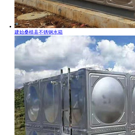
建始桑植县不锈钢水箱