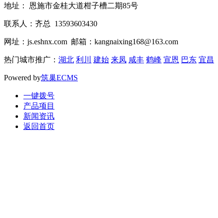
地址： 恩施市金桂大道柑子槽二期85号
联系人：齐总 13593603430
网址：js.eshnx.com 邮箱：kangnaixing168@163.com
热门城市推广：
湖北
利川
建始
来凤
咸丰
鹤峰
宣恩
巴东
宜昌
Powered by
筑巢ECMS
一键拨号
产品项目
新闻资讯
返回首页