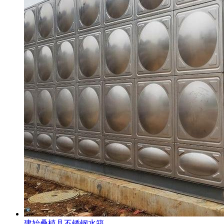
建始桑植县不锈钢水箱