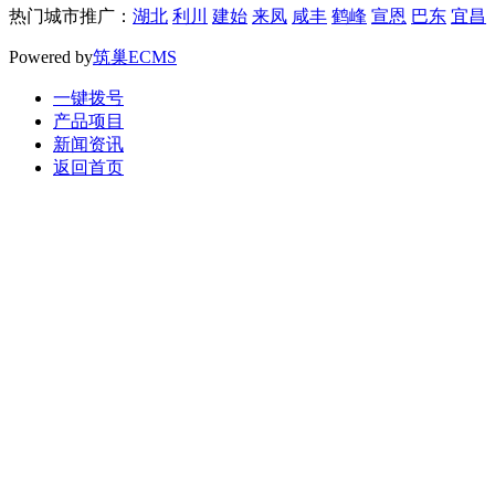
热门城市推广：
湖北
利川
建始
来凤
咸丰
鹤峰
宣恩
巴东
宜昌
Powered by
筑巢ECMS
一键拨号
产品项目
新闻资讯
返回首页