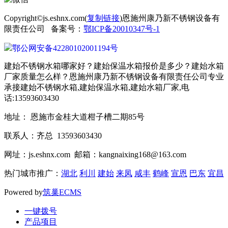
Copyright©js.eshnx.com(
复制链接
)恩施州康乃新不锈钢设备有
限责任公司 备案号：
鄂ICP备20010347号-1
鄂公网安备42280102001194号
建始不锈钢水箱哪家好？建始保温水箱报价是多少？建始水箱
厂家质量怎么样？恩施州康乃新不锈钢设备有限责任公司专业
承接建始不锈钢水箱,建始保温水箱,建始水箱厂家,电
话:13593603430
地址： 恩施市金桂大道柑子槽二期85号
联系人：齐总 13593603430
网址：js.eshnx.com 邮箱：kangnaixing168@163.com
热门城市推广：
湖北
利川
建始
来凤
咸丰
鹤峰
宣恩
巴东
宜昌
Powered by
筑巢ECMS
一键拨号
产品项目