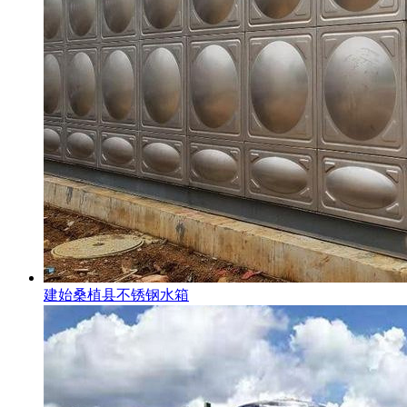
建始桑植县不锈钢水箱