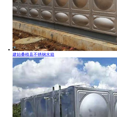
建始桑植县不锈钢水箱