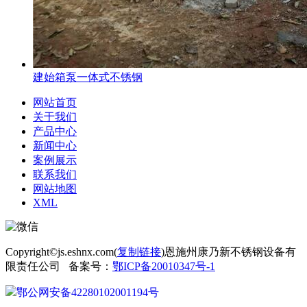
建始箱泵一体式不锈钢
网站首页
关于我们
产品中心
新闻中心
案例展示
联系我们
网站地图
XML
Copyright©js.eshnx.com(
复制链接
)恩施州康乃新不锈钢设备有
限责任公司 备案号：
鄂ICP备20010347号-1
鄂公网安备42280102001194号