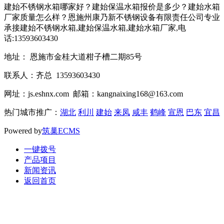
建始不锈钢水箱哪家好？建始保温水箱报价是多少？建始水箱
厂家质量怎么样？恩施州康乃新不锈钢设备有限责任公司专业
承接建始不锈钢水箱,建始保温水箱,建始水箱厂家,电
话:13593603430
地址： 恩施市金桂大道柑子槽二期85号
联系人：齐总 13593603430
网址：js.eshnx.com 邮箱：kangnaixing168@163.com
热门城市推广：
湖北
利川
建始
来凤
咸丰
鹤峰
宣恩
巴东
宜昌
Powered by
筑巢ECMS
一键拨号
产品项目
新闻资讯
返回首页