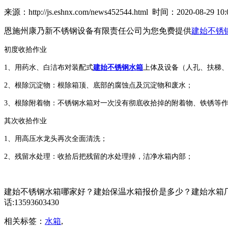
来源：http://js.eshnx.com/news452544.html 时间：2020-08-29 10:
恩施州康乃新不锈钢设备有限责任公司为您免费提供
建始不锈
初度收拾作业
1、用药水、白洁布对装配式
建始不锈钢水箱
上体及设备（人孔、扶梯
2、根除沉淀物：根除箱顶、底部的腐蚀点及沉淀物和废水；
3、根除附着物：不锈钢水箱对一次没有彻底收拾掉的附着物、铁锈等
其次收拾作业
1、用高压水龙头再次全面清洗；
2、残留水处理：收拾后把残留的水处理掉，洁净水箱内部；
建始不锈钢水箱哪家好？建始保温水箱报价是多少？建始水箱厂
话:13593603430
相关标签：
水箱
,