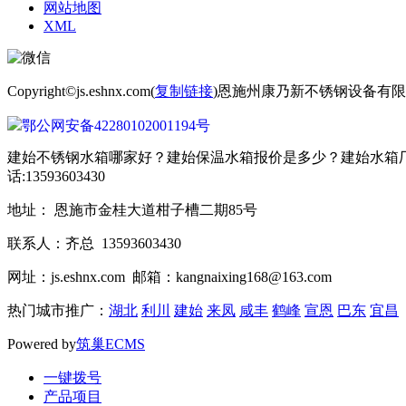
网站地图
XML
Copyright©js.eshnx.com(
复制链接
)恩施州康乃新不锈钢设备有
鄂公网安备42280102001194号
建始不锈钢水箱哪家好？建始保温水箱报价是多少？建始水箱厂
话:13593603430
地址： 恩施市金桂大道柑子槽二期85号
联系人：齐总 13593603430
网址：js.eshnx.com 邮箱：kangnaixing168@163.com
热门城市推广：
湖北
利川
建始
来凤
咸丰
鹤峰
宣恩
巴东
宜昌
Powered by
筑巢ECMS
一键拨号
产品项目