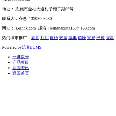
地址： 恩施市金桂大道柑子槽二期85号
联系人：齐总 13593603430
网址：js.eshnx.com 邮箱：kangnaixing168@163.com
热门城市推广：
湖北
利川
建始
来凤
咸丰
鹤峰
宣恩
巴东
宜昌
Powered by
筑巢ECMS
一键拨号
产品项目
新闻资讯
返回首页